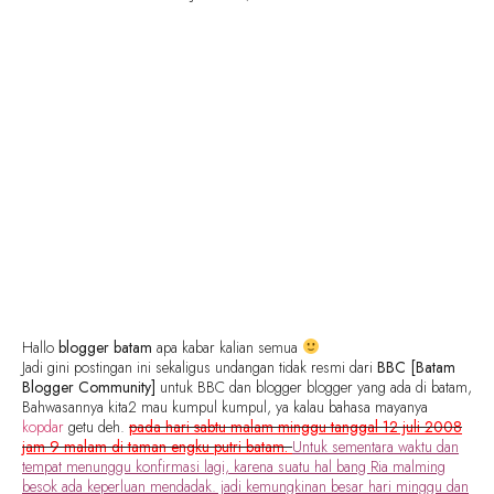
Hallo
blogger batam
apa kabar kalian semua
Jadi gini postingan ini sekaligus undangan tidak resmi dari
BBC [Batam
Blogger Community]
untuk BBC dan blogger blogger yang ada di batam,
Bahwasannya kita2 mau kumpul kumpul, ya kalau bahasa mayanya
kopdar
getu deh.
pada hari sabtu malam minggu tanggal 12 juli 2008
jam 9 malam di taman engku putri batam.
Untuk sementara waktu dan
tempat menunggu konfirmasi lagi, karena suatu hal bang Ria malming
besok ada keperluan mendadak. jadi kemungkinan besar hari minggu dan