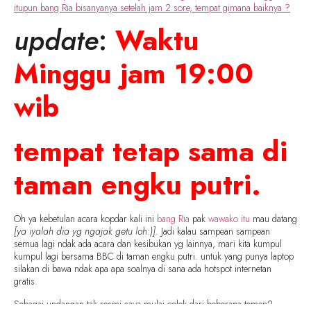
itupun bang Ria bisanyanya setelah jam 2 sore, tempat gimana baiknya ?
update
:
Waktu
Minggu jam 19:00
wib
tempat tetap sama di
taman engku putri.
Oh ya kebetulan acara kopdar kali ini
bang Ria
pak
wawako itu
mau datang
[ya iyalah dia yg ngajak getu loh:)].
Jadi kalau sampean sampean
semua lagi ndak ada acara dan kesibukan yg lainnya, mari kita kumpul
kumpul lagi bersama BBC di taman engku putri. untuk yang punya laptop
silakan di bawa ndak apa apa soalnya di sana ada hotspot internetan
gratis.
Sebagai undangan tak resmi saya mulai colek dari beberapa temen2