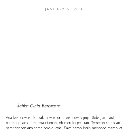
JANUARY 6, 2010
ketika Cinta Berbicara
Ada kaki cowok dan kaki cewek terus kaki cewek jinjit. Sebagian pasti
beranggapan oh mereka ciuman, oh mereka pelukan. Terserah sampean
beranggapan apa sama poto di atas. Saya hanya ingin mencoba membuat