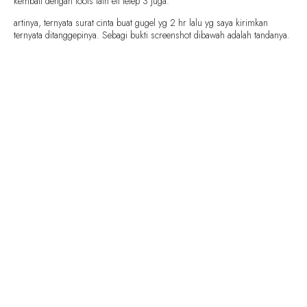
kembali dengan tools lain eit tetep 3 juga.
artinya, ternyata surat cinta buat gugel yg 2 hr lalu yg saya kirimkan
ternyata ditanggepinya. Sebagi bukti screenshot dibawah adalah tandanya.
SHARE THIS RECIPE:
FACEBOOK
TWITTER
PINTEREST
PREVIOUS RECIPE
NEXT RECIPE