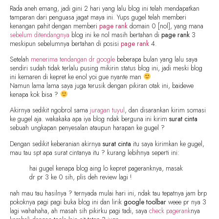
Rada aneh emang, jadi gini 2 hari yang lalu blog ini telah mendapatkan
tamparan dari penguasa jagat maya ini. Yups gugel telah memberi
kenangan pahit dengan memberi
page rank
domain 0 [nol], yang mana
sebelum ditendangnya
blog ini ke nol masih bertahan di
page rank
3
meskipun sebelumnya bertahan di posisi
page rank
4.
Setelah
menerima tendangan dr google
beberapa bulan yang lalu saya
sendiri sudah tidak terlalu pusing mikirin status blog ini, jadi meski blog
ini kemaren di kepret ke enol yoi gue nyante man
Namun lama lama saya juga terusik dengan pikiran otak ini, baidewe
kenapa kok bisa ?
Akirnya sedikit ngobrol sama
juragan tuyul
, dan disarankan kirim somasi
ke gugel aja. wakakaka apa iya blog ndak berguna ini kirim
surat cinta
sebuah ungkapan penyesalan ataupun harapan ke gugel ?
Dengan sedikit keberanian akirnya
surat cinta
itu saya kirimkan ke gugel,
mau tau spt apa surat cintanya itu ? kurang lebihnya seperti ini:
hai gugel kenapa blog aing lo kepret pageranknya, masak
dr pr 3 ke 0 sih, plis deh review lagi !
nah mau tau hasilnya ? ternyada mulai hari ini, ndak tau tepatnya jam brp
pokoknya pagi pagi buka blog ini dan lirik
google toolbar
weee pr nya 3
lagi wahahaha, ah masah sih pikirku pagi tadi, saya
check pagerank
nya