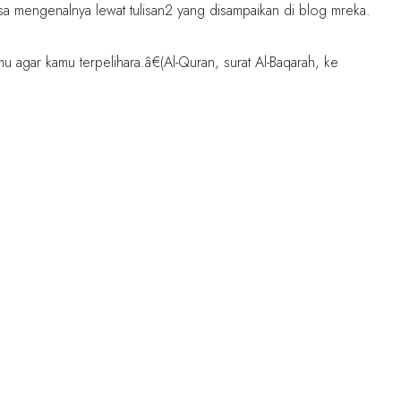
sa mengenalnya lewat tulisan2 yang disampaikan di blog mreka.
 agar kamu terpelihara.â€(Al-Quran, surat Al-Baqarah, ke