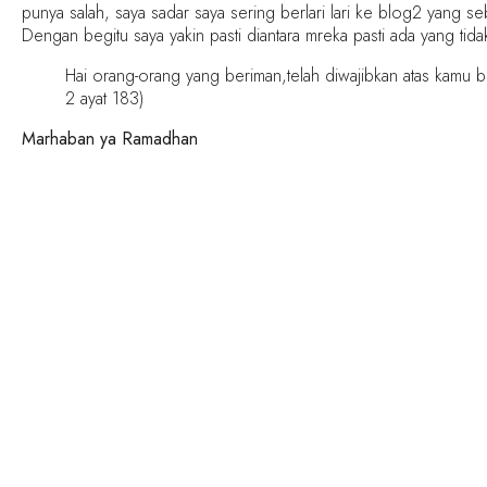
punya salah, saya sadar saya sering berlari lari ke blog2 yang 
Dengan begitu saya yakin pasti diantara mreka pasti ada yang tid
Hai orang-orang yang beriman,telah diwajibkan atas kamu b
2 ayat 183)
Marhaban ya Ramadhan
SHARE THIS RECIPE:
FACEBOOK
TWITTER
PINTERE