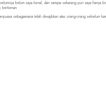
sebelumnya belum saya kenal, dan sampai sekarang pun saya hanya bi
ak berkenan.
erpuasa sebagaimana telah diwajibkan atas orang-orang sebelum kamu
ST