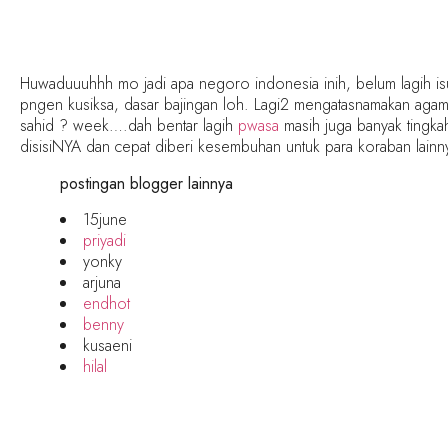
Huwaduuuhhh mo jadi apa negoro indonesia inih, belum lagih i
pngen kusiksa, dasar bajingan loh. Lagi2 mengatasnamakan agam
sahid ? week….dah bentar lagih
pwasa
masih juga banyak tingkah
disisiNYA dan cepat diberi kesembuhan untuk para koraban lainn
postingan blogger lainnya
15june
priyadi
yonky
arjuna
endhot
benny
kusaeni
hilal