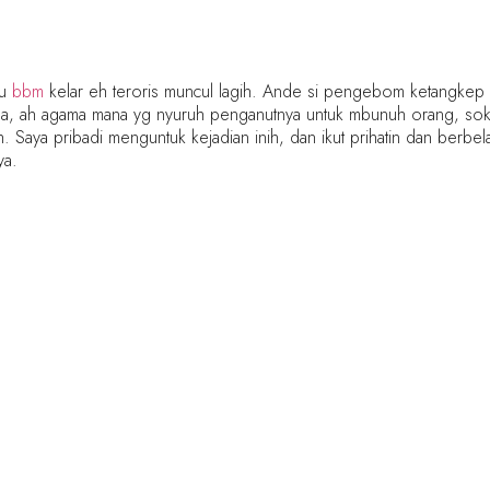
su
bbm
kelar eh teroris muncul lagih. Ande si pengebom ketangkep d
a, ah agama mana yg nyuruh penganutnya untuk mbunuh orang, sok ag
. Saya pribadi menguntuk kejadian inih, dan ikut prihatin dan berbe
ya.