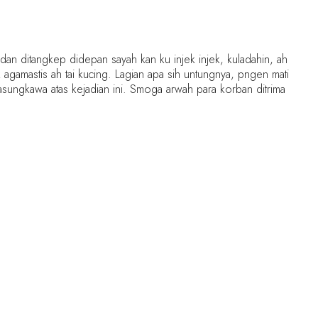
an ditangkep didepan sayah kan ku injek injek, kuladahin, ah
amastis ah tai kucing. Lagian apa sih untungnya, pngen mati
lasungkawa atas kejadian ini. Smoga arwah para korban ditrima