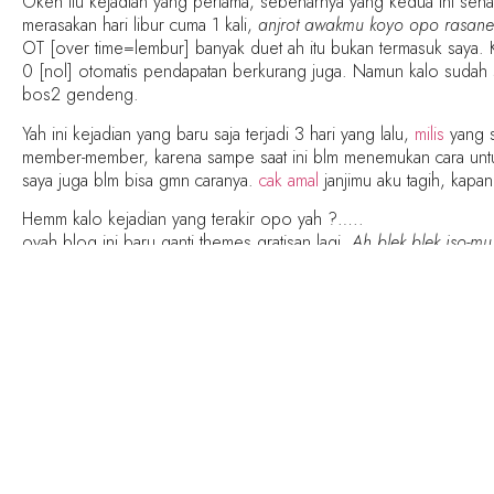
Okeh itu kejadian yang pertama, sebenarnya yang kedua ini seharu
merasakan hari libur cuma 1 kali,
anjrot awakmu koyo opo rasane
OT [over time=lembur] banyak duet ah itu bukan termasuk saya. K
0 [nol] otomatis pendapatan berkurang juga. Namun kalo sudah sepe
bos2 gendeng.
Yah ini kejadian yang baru saja terjadi 3 hari yang lalu,
milis
yang s
member-member, karena sampe saat ini blm menemukan cara untuk
saya juga blm bisa gmn caranya.
cak amal
janjimu aku tagih, kapan
Hemm kalo kejadian yang terakir opo yah ?…..
oyah blog ini baru ganti themes gratisan lagi,
Ah blek blek iso-m
ah boro2 bikin themes sendiri masang yg gratisan saja kadang m
yowes rapopo dinikmati saja opo enene. lawong saya juga gak tau
Teraker Joko aka geblek ngucapin
Selamat Lebaran buat semua b
dan semoga
Pesta blogger
nanti sukses.