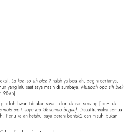
ekali.
La kok iso sih blek ?
halah ya bisa lah, begini ceritanya,
un yang lalu saat saya masih di surabaya.
Musibah opo sih blek
h 98-an].
gini loh lawan tabrakan saya itu lori ukuran sedang [lori=truk
imata sipit, saya tau tdk semua begitu]
. Disaat transaksi semua
i. Perlu kalian ketahui saya berani bentak2 dan misuhi bukan