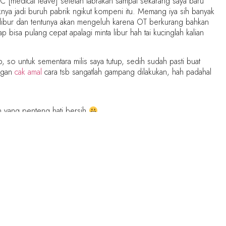
MC [medical leave] setelah tabrakan sampai sekarang saya baru
nya jadi buruh pabrik ngikut kompeni itu. Memang iya sih banyak
ak libur dan tentunya akan mengeluh karena OT berkurang bahkan
 bisa pulang cepat apalagi minta libur hah tai kucinglah kalian
so untuk sementara milis saya tutup, sedih sudah pasti buat
engan
cak amal
cara tsb sangatlah gampang dilakukan, hah padahal
n yang penteng hati bersih
ss eh malah gak dilanjutin malah dia sibuk bikin projek sendiri.
eng [
hahaha padahal cuma males dan paker benwit
]