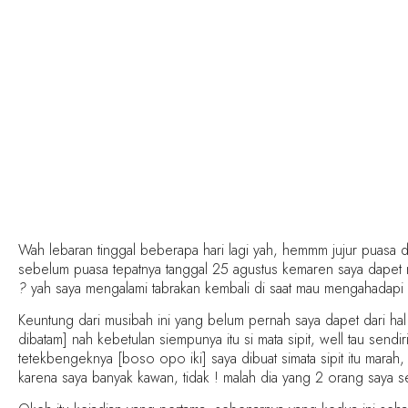
Wah lebaran tinggal beberapa hari lagi yah, hemmm jujur puasa da
sebelum puasa tepatnya tanggal 25 agustus kemaren saya dapet mu
?
yah saya mengalami tabrakan kembali di saat mau mengahadapi b
Keuntung dari musibah ini yang belum pernah saya dapet dari ha
dibatam] nah kebetulan siempunya itu si mata sipit, well tau sendiri
tetekbengeknya [boso opo iki] saya dibuat simata sipit itu marah
karena saya banyak kawan, tidak ! malah dia yang 2 orang saya sen