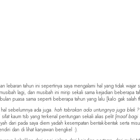
n lebaran tahun ini sepertinya saya mengalami hal yang tidak wajar s
sibah lagi, dan musibah ini mirip sekali sama kejadian beberapa tah
ulan puasa sama seperti beberapa tahun yang lalu [kalo gak salah t
l hal sebelumnya ada juga.
hah tabrakan ada untungnya juga blek ?
 sifat kaum tsb yang terkenal peritungan sekali alias pelit
[maaf bagi s
, yah dari pada saya diem yadah kesempatan bentak-bentak serta misuh
diri dan di lihat karyawan bengkel :).