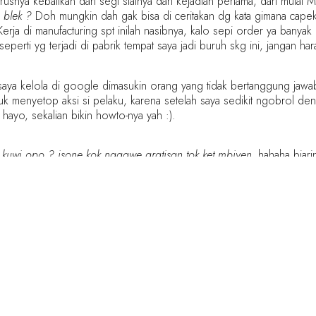
snya kebalikan dari segi sialnya dari kejadian pertama, dari mulai 
 blek ?
Doh mungkin dah gak bisa di ceritakan dg kata gimana capek
erja di manufacturing spt inilah nasibnya, kalo sepi order ya bany
rti yg terjadi di pabrik tempat saya jadi buruh skg ini, jangan harap
aya kelola di google dimasukin orang yang tidak bertanggung jawab, 
 menyetop aksi si pelaku, karena setelah saya sedikit ngobrol d
 hayo, sekalian bikin howto-nya yah :).
u kuwi opo ? isone kok nggawe gratisan tok ket mbiyen.
hahaha biari
asih bingung, lagian nunggu si
kupluk
buat tutor bikin themes wordpre
 apa blog ini di baca atau dilihat orang laen, makanya jarang post
logger sejagat maya ini Mohon Maaf lahir dan Batin