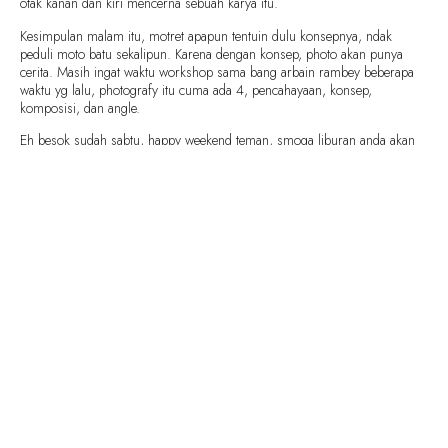
otak kanan dan kiri mencerna sebuah karya itu.
Kesimpulan malam itu, motret apapun tentuin dulu konsepnya, ndak
peduli moto batu sekalipun. Karena dengan konsep, photo akan punya
cerita. Masih ingat waktu workshop sama bang arbain rambey beberapa
waktu yg lalu, photografy itu cuma ada 4, pencahayaan, konsep,
komposisi, dan angle.
Eh besok sudah sabtu, happy weekend teman, smoga liburan anda akan
menyenangkan. Happy blogging
SHARE THIS RECIPE:
FACEBOOK
TWITTER
PINTEREST
PREVIOUS RECIPE
NEXT RECIPE