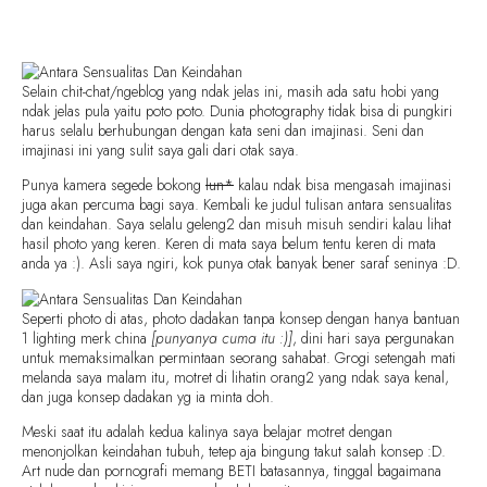
Selain chit-chat/ngeblog yang ndak jelas ini, masih ada satu hobi yang
ndak jelas pula yaitu poto poto. Dunia photography tidak bisa di pungkiri
harus selalu berhubungan dengan kata seni dan imajinasi. Seni dan
imajinasi ini yang sulit saya gali dari otak saya.
Punya kamera segede bokong
lun*
kalau ndak bisa mengasah imajinasi
juga akan percuma bagi saya. Kembali ke judul tulisan antara sensualitas
dan keindahan. Saya selalu geleng2 dan misuh misuh sendiri kalau lihat
hasil photo yang keren. Keren di mata saya belum tentu keren di mata
anda ya :). Asli saya ngiri, kok punya otak banyak bener saraf seninya :D.
Seperti photo di atas, photo dadakan tanpa konsep dengan hanya bantuan
1 lighting merk china
[punyanya cuma itu :)]
, dini hari saya pergunakan
untuk memaksimalkan permintaan seorang sahabat. Grogi setengah mati
melanda saya malam itu, motret di lihatin orang2 yang ndak saya kenal,
dan juga konsep dadakan yg ia minta doh.
Meski saat itu adalah kedua kalinya saya belajar motret dengan
menonjolkan keindahan tubuh, tetep aja bingung takut salah konsep :D.
Art nude dan pornografi memang BETI batasannya, tinggal bagaimana