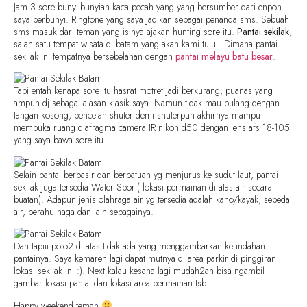
Jam 3 sore bunyi-bunyian kaca pecah yang yang bersumber dari enpon
saya berbunyi. Ringtone yang saya jadikan sebagai penanda sms. Sebuah
sms masuk dari teman yang isinya ajakan hunting sore itu.
Pantai sekilak
,
salah satu tempat wisata di batam yang akan kami tuju. Dimana pantai
sekilak ini tempatnya bersebelahan dengan
pantai melayu batu besar
.
Tapi entah kenapa sore itu hasrat motret jadi berkurang, puanas yang
ampun dj sebagai alasan klasik saya. Namun tidak mau pulang dengan
tangan kosong, pencetan shuter demi shuterpun akhirnya mampu
membuka ruang diafragma camera IR nikon d50 dengan lens afs 18-105
yang saya bawa sore itu.
Selain pantai berpasir dan berbatuan yg menjurus ke sudut laut, pantai
sekilak juga tersedia Water Sport( lokasi permainan di atas air secara
buatan). Adapun jenis olahraga air yg tersedia adalah kano/kayak, sepeda
air, perahu naga dan lain sebagainya.
Dan tapiii poto2 di atas tidak ada yang menggambarkan ke indahan
pantainya. Saya kemaren lagi dapat mutnya di area parkir di pinggiran
lokasi sekilak ini :). Next kalau kesana lagi mudah2an bisa ngambil
gambar lokasi pantai dan lokasi area permainan tsb.
Happy weekend teman